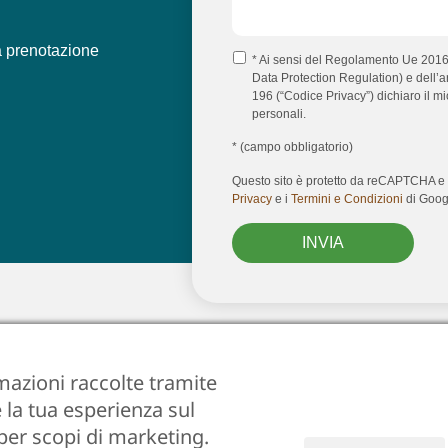
a prenotazione
* Ai sensi del Regolamento Ue 201
Data Protection Regulation) e dell’ar
196 (“Codice Privacy”) dichiaro il m
personali.
* (campo obbligatorio)
Questo sito è protetto da reCAPTCHA e 
Privacy
e i
Termini e Condizioni
di Goog
INVIA
 professionale e sicura
rmazioni raccolte tramite
 la tua esperienza sul
Cookies
•
 per scopi di marketing.