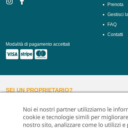
Prenota
Gestisci l
FAQ
Contatti
Modalità di pagamento accettati
SEI UN PROPRIETARIO?
Clicca qui
ed affidaci il tuo immobile per una gestione
Noi ei nostri partner utilizziamo le info
cookie e tecnologie simili per migliorare
© 2026 •
Flo Apartments •
P.IVA 06612250487 •
Privacy Policy
•
nostro sito, analizzare come lo utilizzi e