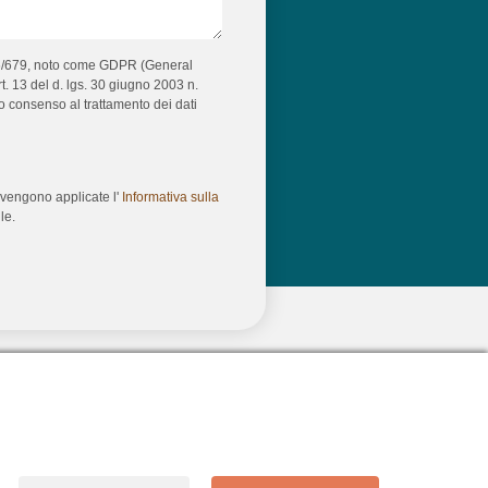
6/679, noto come GDPR (General
t. 13 del d. lgs. 30 giugno 2003 n.
io consenso al trattamento dei dati
vengono applicate l'
Informativa sulla
le.
Made with ❤️ by Alchimie Turistiche