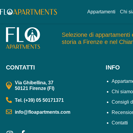
Poggio ai Pianacci
Appartamenti
Chi s
Selezione di appartamenti e 
storia a Firenze e nel Chian
CONTATTI
INFO
Appartame
Via Ghibellina, 37
50121 Firenze (FI)
Chi siamo
Tel. (+39) 05 50171371
Consigli d
info@floapartments.com
Recensio
Contatti