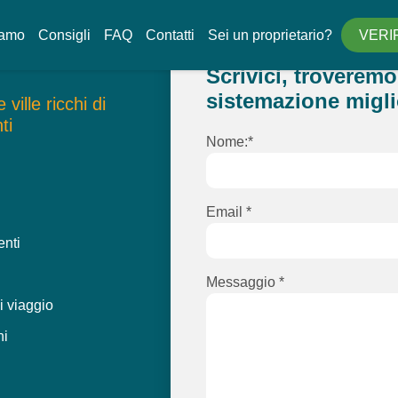
iamo
Consigli
FAQ
Contatti
Sei un proprietario?
VERI
Scrivici, troveremo
sistemazione migli
ville ricchi di
ti
Nome:*
Email *
nti
Messaggio *
i viaggio
ni